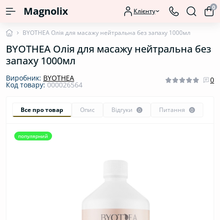
0
Magnolix
Клієнту
BYOTHEA Олія для масажу нейтральна без запаху 1000мл
BYOTHEA Олія для масажу нейтральна без
запаху 1000мл
Виробник:
BYOTHEA
0
Код товару:
000026564
Все про товар
Опис
Відгуки
Питання
0
0
популярний