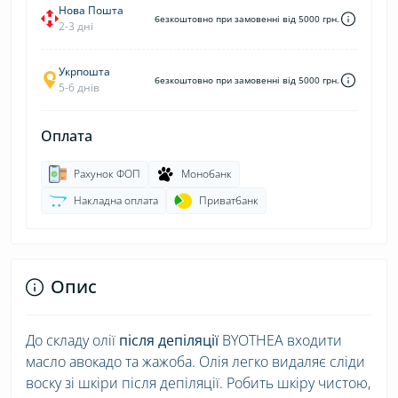
Нова Пошта
безкоштовно при замовенні від 5000 грн.
2-3 дні
Укрпошта
безкоштовно при замовенні від 5000 грн.
5-6 днів
Оплата
Рахунок ФОП
Монобанк
Накладна оплата
Приватбанк
Опис
До складу олії
після депіляції
BYOTHEA входити
масло авокадо та жажоба. Олія легко видаляє сліди
воску зі шкіри після депіляції. Робить шкіру чистою,