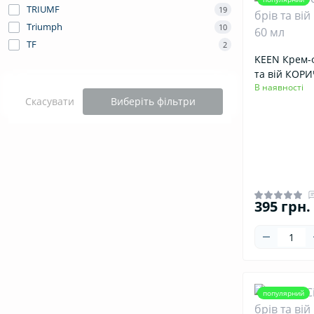
TRIUMF
19
Шампунь для всіх типів волосся
Triumph
10
Шампунь для жирної шкіри голови
ТF
2
KEEN Крем-ф
Шампунь для кучерявого волосся
та вій КОРИ
Шампунь для неслухняного волосся
В наявності
Скасувати
Виберіть фільтри
Шампунь для об'єму волосся
Шампунь для сухого та пошкодженого
волосся
Шампунь для фарбованого волосся
Шампунь для частого використання
395 грн.
Шампунь для чоловіків
Шампунь для чутливої шкіри голови
Шампунь проти лупи
популярний