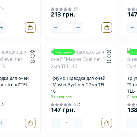
0
0
213 грн.
147
популярний
поп
одка для очей
Тріумф Підводка для очей
Тріу
iner trend"ТЕL-
"Master Eyeliner " 2мл ТЕL-
"Stu
10
ТЕL-
В наявності
В ная
0
0
147 грн.
138