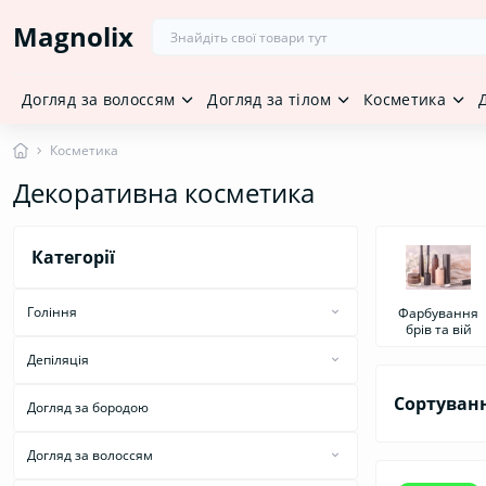
Magnolix
Догляд за волоссям
Догляд за тілом
Косметика
Косметика
Декоративна косметика
Категорії
Гоління
Фарбування
брів та вій
Засоби для гоління
Депіляція
Засоби після гоління
Засоби для депіляції
Сортуван
Догляд за бородою
Засоби після депіляції
Догляд за волоссям
Бальзами для волосся