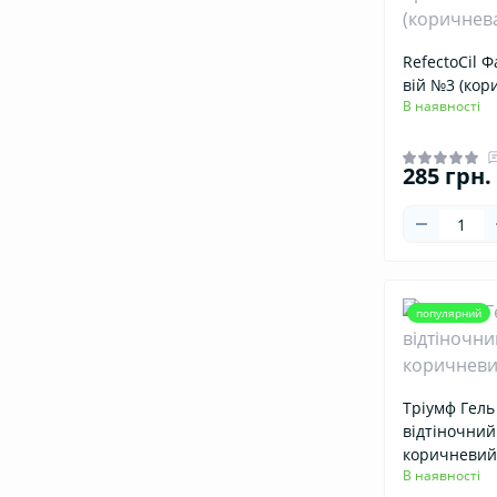
RefectoCil Ф
вій №3 (кор
В наявності
285 грн.
популярний
Тріумф Гель
відтіночний
коричневий
В наявності