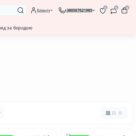
0
0
0
Клієнту
+380507021985
ляд за бородою