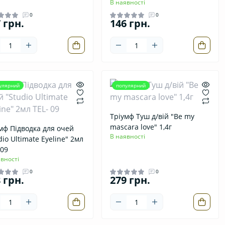
В наявності
0
0
 грн.
146 грн.
улярний
популярний
Тріумф Туш д/вій "Be my
mascara love" 1,4г
мф Підводка для очей
В наявності
dio Ultimate Eyeline" 2мл
 09
вності
0
0
 грн.
279 грн.