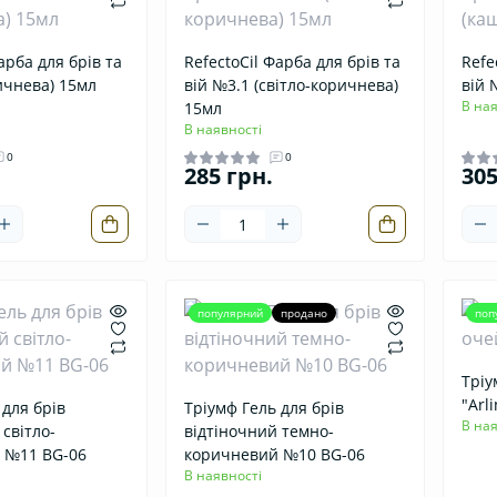
арба для брів та
RefectoCil Фарба для брів та
Refe
ичнева) 15мл
вій №3.1 (світло-коричнева)
вій 
В ная
15мл
В наявності
0
0
285 грн.
305
популярний
продано
поп
Тріу
"Arl
 для брів
Тріумф Гель для брів
В ная
 світло-
відтіночний темно-
 №11 BG-06
коричневий №10 BG-06
В наявності