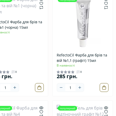
ctoCil Фарба для брів та
№1 (чорна) 15мл
вності
RefectoCil Фарба для брів та
вій №1,1 (графіт) 15мл
В наявності
0
0
 грн.
285 грн.
улярний
популярний