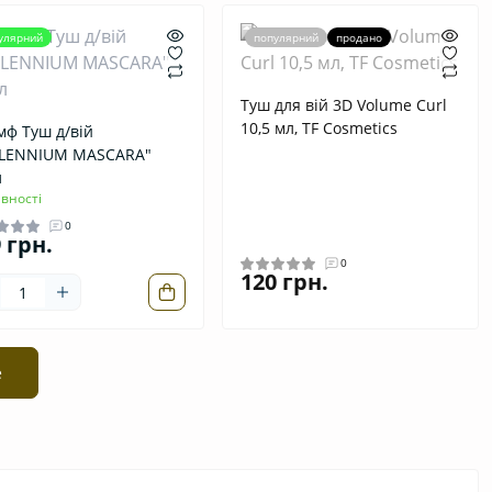
улярний
популярний
продано
Туш для вій 3D Volume Curl
10,5 мл, TF Cosmetics
мф Туш д/вій
LLENNIUM MASCARA"
л
вності
0
 грн.
0
120 грн.
е
|