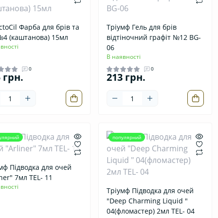
ctoCil Фарба для брів та
Тріумф Гель для брів
№4 (каштанова) 15мл
відтіночний графіт №12 BG-
вності
06
В наявності
0
0
 грн.
213 грн.
улярний
популярний
мф Підводка для очей
iner" 7мл ТЕL- 11
вності
Тріумф Підводка для очей
"Deep Charming Liquid "
04(фломастер) 2мл ТЕL- 04