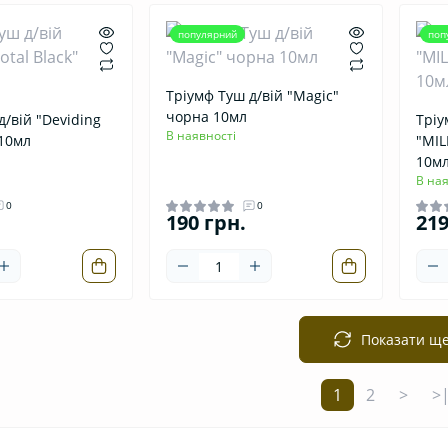
популярний
поп
Тріумф Туш д/вій "Magic"
чорна 10мл
д/вій "Deviding
Тріу
В наявності
 10мл
"MI
10м
В ная
0
0
190 грн.
219
Показати щ
1
2
>
>