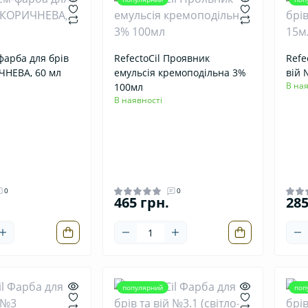
арба для брів
RefectoCil Проявник
Refe
ЧНЕВА, 60 мл
емульсія кремоподільна 3%
вій 
В ная
100мл
В наявності
0
0
465 грн.
285
популярний
поп