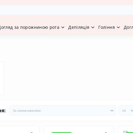
Догляд за порожниною рота
Депіляція
Гоління
Дог
ня: