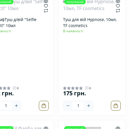
улярний
популярний
мфТуш д/вій "Selfie
Туш для вій Hypnose, 10мл,
ctl" 10мл
TF cosmetics
вності
В наявності
0
0
 грн.
175 грн.
улярний
популярний