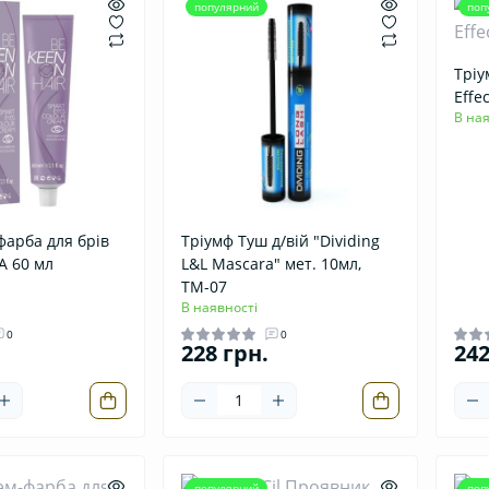
популярний
поп
Тріу
Effe
В ная
арба для брів
Тріумф Туш д/вій "Dividing
А 60 мл
L&L Mascara" мет. 10мл,
ТМ-07
В наявності
0
0
228 грн.
242
популярний
поп