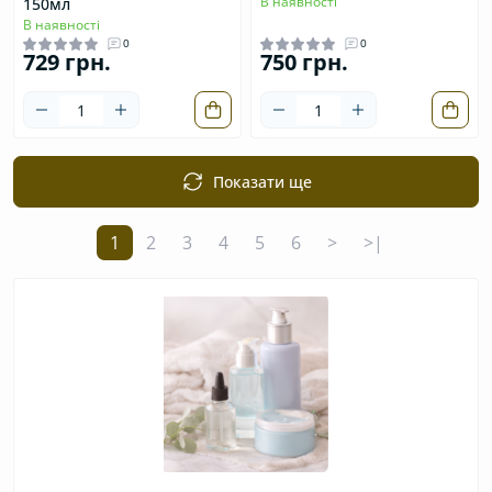
В наявності
150мл
В наявності
0
0
729 грн.
750 грн.
Показати ще
1
2
3
4
5
6
>
>|