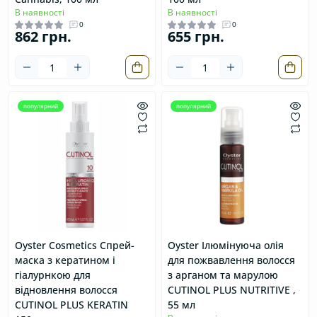
В наявності
В наявності
0
0
862 грн.
655 грн.
популярний
популярний
Oyster Cosmetics Спрей-
Oyster Ілюмінуюча олія
маска з кератином і
для пожвавлення волосся
гіалурнкою для
з арганом та марулою
відновлення волосся
CUTINOL PLUS NUTRITIVE ,
CUTINOL PLUS KERATIN
55 мл