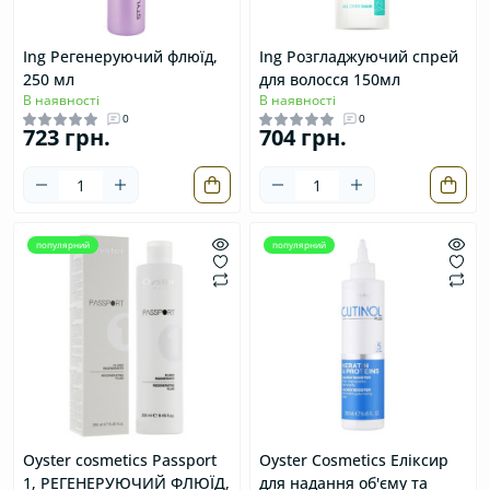
Ing Регенеруючий флюїд,
Ing Розгладжуючий спрей
250 мл
для волосся 150мл
В наявності
В наявності
0
0
723 грн.
704 грн.
популярний
популярний
Oyster cosmetics Passport
Oyster Cosmetics Еліксир
1, РЕГЕНЕРУЮЧИЙ ФЛЮЇД,
для надання об'єму та