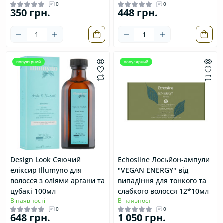
0
0
350 грн.
448 грн.
популярний
популярний
Design Look Сяючий
Echosline Лосьйон-ампули
еліксир Illumyno для
"VEGAN ENERGY" від
волосся з оліями аргани та
випадіння для тонкого та
цубакі 100мл
слабкого волосся 12*10мл
В наявності
В наявності
0
0
648 грн.
1 050 грн.