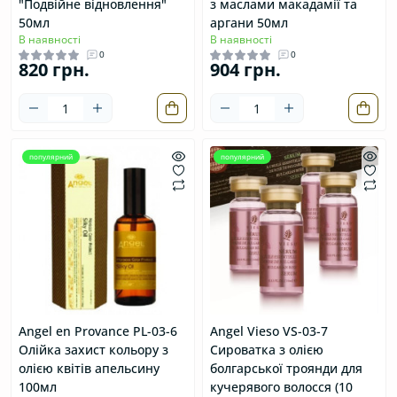
"Подвійне відновлення"
з маслами макадамії та
50мл
аргани 50мл
В наявності
В наявності
0
0
820 грн.
904 грн.
популярний
популярний
Angel en Provance PL-03-6
Angel Vieso VS-03-7
Олійка захист кольору з
Сироватка з олією
олією квітів апельсину
болгарської троянди для
100мл
кучерявого волосся (10