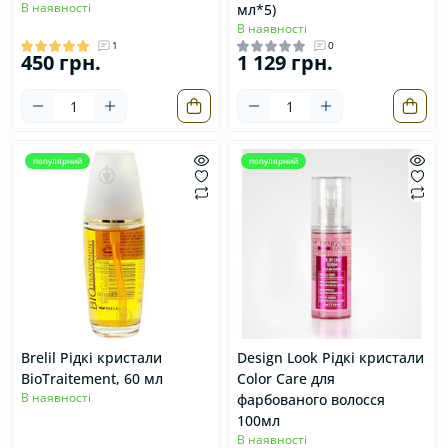
В наявності
мл*5)
В наявності
1
0
450 грн.
1 129 грн.
популярний
популярний
Brelil Рiдкi кристали
Design Look Рідкі кристали
BioTraitement, 60 мл
Color Care для
В наявності
фарбованого волосся
100мл
В наявності