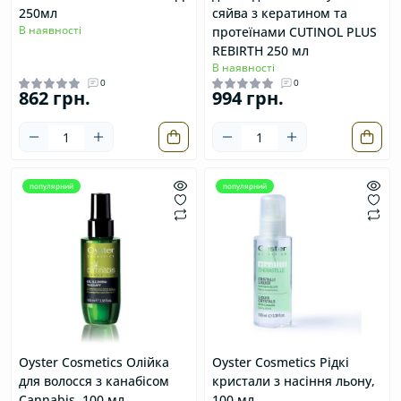
250мл
сяйва з кератином та
В наявності
протеїнами CUTINOL PLUS
REBIRTH 250 мл
В наявності
0
0
862 грн.
994 грн.
популярний
популярний
Oyster Cosmetics Олійка
Oyster Cosmetics Рідкі
для волосся з канабісом
кристали з насіння льону,
Cannabis, 100 мл
100 мл