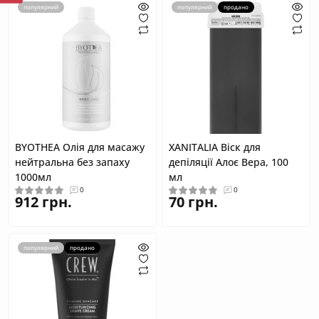
популярний
популярний
продано
BYOTHEA Олія для масажу
XANITALIA Віск для
нейтральна без запаху
депіляції Алоє Вера, 100
1000мл
мл
0
0
912 грн.
70 грн.
популярний
продано