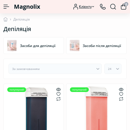
0
Magnolix
Клієнту
Депіляція
Депіляція
Засоби для депіляції
Засоби після депіляції
популярний
популярний