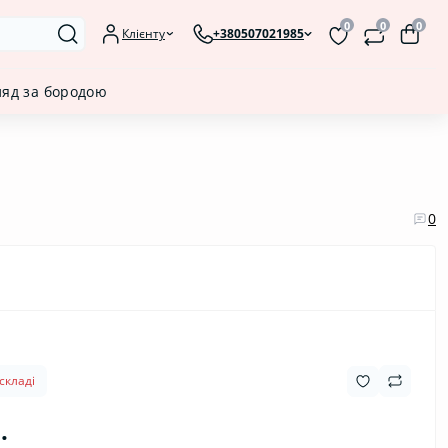
0
0
0
Клієнту
+380507021985
ляд за бородою
0
складі
.