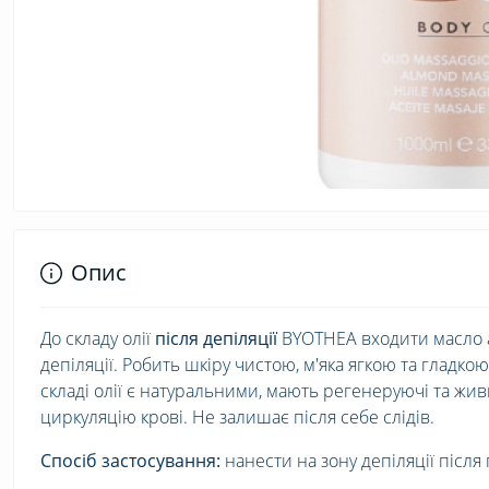
Опис
До складу олії
після депіляції
BYOTHEA входити масло ав
депіляції. Робить шкіру чистою, м'яка ягкою та гладк
складі олії є натуральними, мають регенеруючі та жив
циркуляцію крові. Не залишає після себе слідів.
Спосіб застосування:
нанести на зону депіляції післ