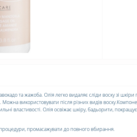
окадо та жажоба. Олія легко видаляє сліди воску зі шкіри 
ою. Можна використовувати після різних видів воску.Компоне
ильні властивості. Олія освіжає шкіру, бадьорити, покращує
я процедури, промасажувати до повного вбирання.