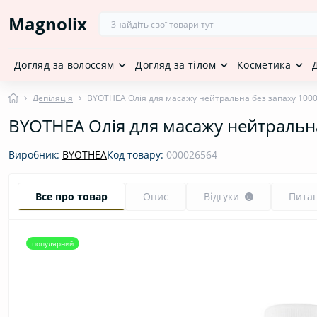
Magnolix
Догляд за волоссям
Догляд за тілом
Косметика
Депіляція
BYOTHEA Олія для масажу нейтральна без запаху 100
BYOTHEA Олія для масажу нейтральн
Виробник:
BYOTHEA
Код товару:
000026564
Все про товар
Опис
Відгуки
Пита
0
популярний