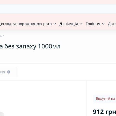
Догляд за порожниною рота
Депіляція
Гоління
Дог
0мл
а без запаху 1000мл
ння
0
Відсутній на 
912 грн