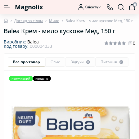
0
Magnolix
Клієнту
Догляд за тілом
Мило
Balea Крем - мило кускове Мед, 150 г
Balea Крем - мило кускове Мед, 150 г
Виробник:
Balea
0
Код товару:
000004033
Все про товар
Опис
Відгуки
Питання
0
0
популярний
продано