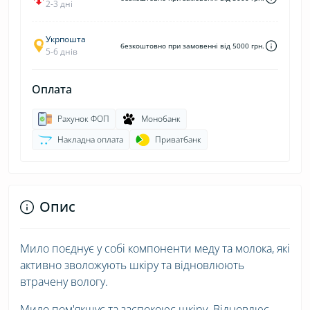
2-3 дні
Укрпошта
безкоштовно при замовенні від 5000 грн.
5-6 днів
Оплата
Рахунок ФОП
Монобанк
Накладна оплата
Приватбанк
Опис
Мило поєднує у собі компоненти меду та молока, які
активно зволожують шкіру та відновлюють
втрачену вологу.
Мило пом'якшує та заспокоює шкіру. Відновлює