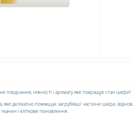
не поєднання, ніжності і аромату яке покращує стан шкіри!
а, яке делікатно помякшує загрубівші частини шкіри, відно
тканин і кліткове поновлення.