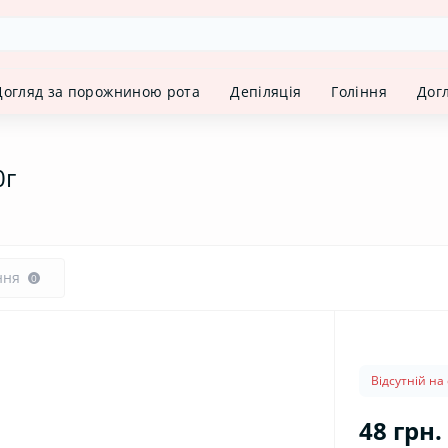
Догляд за порожниною рота
Депіляція
Гоління
Дог
0г
ння
0
Відсутній на 
48 грн.