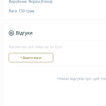
Виробник: Фореа (Forea)
Вага: 150 грам
Відгуки
Відгуків про цей товар ще не було.
+ Додати відгук
Немає відгуків про цей то