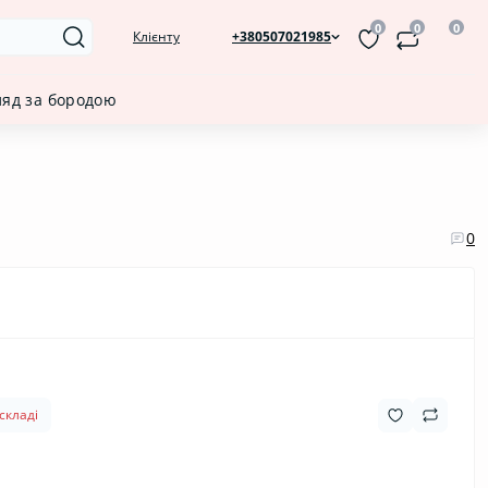
0
0
0
Клієнту
+380507021985
ляд за бородою
0
складі