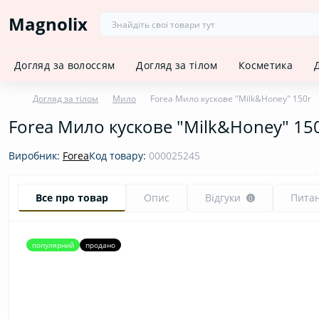
Magnolix
Догляд за волоссям
Догляд за тілом
Косметика
Догляд за тілом
Мило
Forea Мило кускове "Milk&Honey" 150г
Forea Мило кускове "Milk&Honey" 15
Виробник:
Forea
Код товару:
000025245
Все про товар
Опис
Відгуки
Пита
0
популярний
продано