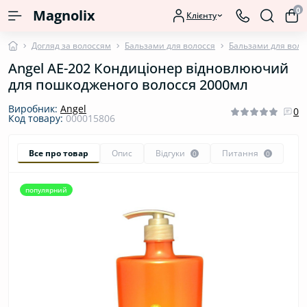
0
Magnolix
Клієнту
Догляд за волоссям
Бальзами для волосся
Бальзами для воло
Angel AE-202 Кондиціонер відновлюючий
для пошкодженого волосся 2000мл
Виробник:
Angel
0
Код товару:
000015806
Все про товар
Опис
Відгуки
Питання
0
0
популярний