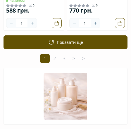
В наявності
0
0
588 грн.
770 грн.
Показати ще
1
2
3
>
>|