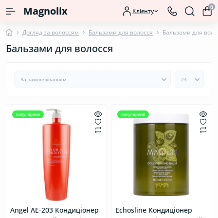
0
Magnolix
Клієнту
Догляд за волоссям
Бальзами для волосся
Бальзами для воло
Бальзами для волосся
популярний
популярний
Angel AE-203 Кондиціонер
Echosline Кондиціонер