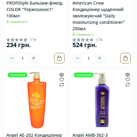
PROFIStyle Бальзам-флюїд
American Crew
COLOR "Термозахист"
Кондиціонер щоденний
100мл
зволожуючий "Daily
В наявності
moisturizing conditioner"
250мл
В наявності
0
0
234 грн.
524 грн.
популярний
популярний
Angel AE-202 Кондиціонер
Angel AMB-302-3