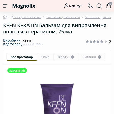
0
Magnolix
Клієнту
Догляд за волоссям
Бальзами для волосся
Бальзами для воло
KEEN KERATIN Бальзам для випрямлення
волосся з кератином, 75 мл
Виробник:
Keen
0
Код товару:
000019448
Все про товар
Опис
Відгуки
Питання
0
0
популярний