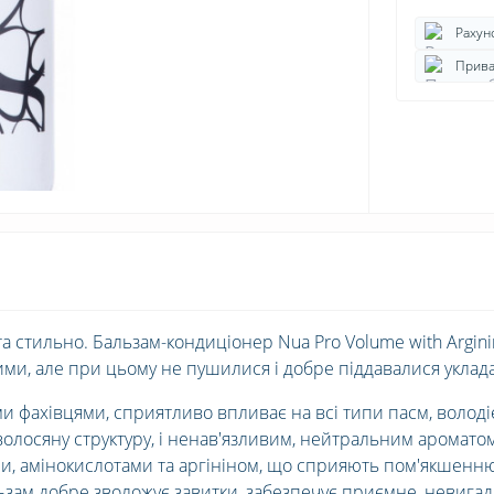
Рахун
Прива
 та стильно. Бальзам-кондиціонер Nua Pro Volume with Argin
ми, але при цьому не пушилися і добре піддавалися уклад
ми фахівцями, сприятливо впливає на всі типи пасм, володі
олосяну структуру, і ненав'язливим, нейтральним ароматом
и, амінокислотами та аргініном, що сприяють пом'якшенню
ьзам добре зволожує завитки, забезпечує приємне, невига