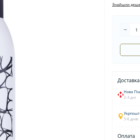
Знайшли деш
Доставка
Нова По
2-3 дні
Укрпошт
5-6 днів
Оплата