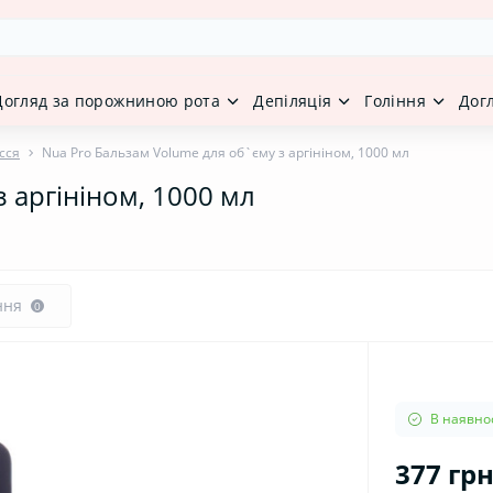
Догляд за порожниною рота
Депіляція
Гоління
Дог
сся
Nua Pro Бальзам Volume для об`єму з аргініном, 1000 мл
 аргініном, 1000 мл
ння
0
В наявнос
377 грн