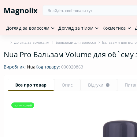
Magnolix
Догляд за волоссям
Догляд за тілом
Косметика
Догляд за волоссям
Бальзами для волосся
Бальзами для воло
Nua Pro Бальзам Volume для об`єму з
Виробник:
Nua
Код товару:
000020863
Все про товар
Опис
Відгуки
Пита
0
популярний