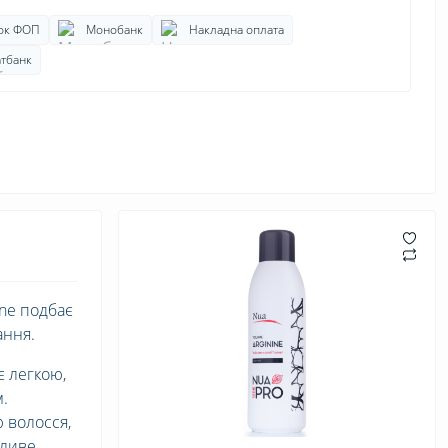
ок ФОП
Монобанк
Накладна оплата
тбанк
ine подбає
ання.
є легкою,
.
 волосся,
дливе