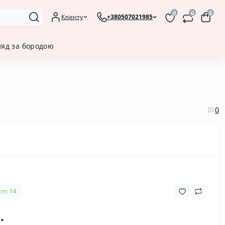
0
0
0
Клієнту
+380507021985
ляд за бородою
0
ті: 14
.