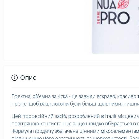
Опис
Ефектна, об'ємна зачіска - це завжди яскраво, красиво
про те, щоб ваші локони були більш щільними, пишни
Цей професійний засіб, розроблений в Італії місцеви
повітряною консистенцією, що швидко вбирається в в
Формула продукту збагачена цінними мікроелементам
підвищенню його еластичності та шовковистості. Бал