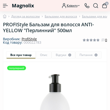
0
Magnolix
Клієнту
Догляд за волоссям
Бальзами для волосся
Бальзами для воло
PROFIStyle Бальзам для волосся ANTI-
YELLOW "Перлинний" 500мл
Виробник:
ProfiStyle
0
Код товару:
000022783
Все про товар
Опис
Відгуки
Питання
0
0
популярний