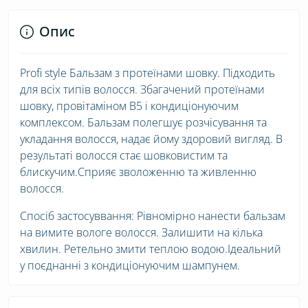
Опис
Profi style Бальзам з протеїнами шовку. Підходить
для всіх типів волосся. Збагачений протеїнами
шовку, провітаміном В5 і кондиціонуючим
комплексом. Бальзам полегшує розчісування та
укладання волосся, надає йому здоровий вигляд. В
результаті волосся стає шовковистим та
блискучим.Сприяє зволоженню та живленню
волосся.
Спосіб застосуввання: Рівномірно нанести бальзам
на вимите вологе волосся. Залишити на кілька
хвилин. Ретельно змити теплою водою.Ідеальний
у поєднанні з кондиціонуючим шампунем.