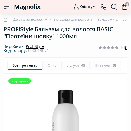
0
Magnolix
Клієнту
Догляд за волоссям
Бальзами для волосся
Бальзами для воло
PROFIStyle Бальзам для волосся BASIC
"Протеїни шовку" 1000мл
Виробник:
ProfiStyle
0
Код товару:
000013071
Все про товар
Опис
Відгуки
Питання
0
0
популярний