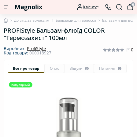
0
Magnolix
Клієнту
Догляд за волоссям
Бальзами для волосся
Бальзами для воло
PROFIStyle Бальзам-флюїд COLOR
"Термозахист" 100мл
Виробник:
ProfiStyle
0
Код товару:
000018927
Все про товар
Опис
Відгуки
Питання
0
0
популярний