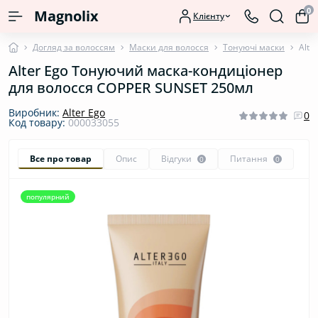
0
Magnolix
Клієнту
Догляд за волоссям
Маски для волосся
Тонуючі маски
Alte
Alter Ego Тонуючий маска-кондиціонер
для волосся COPPER SUNSET 250мл
Виробник:
Alter Ego
0
Код товару:
000033055
Все про товар
Опис
Відгуки
Питання
0
0
популярний