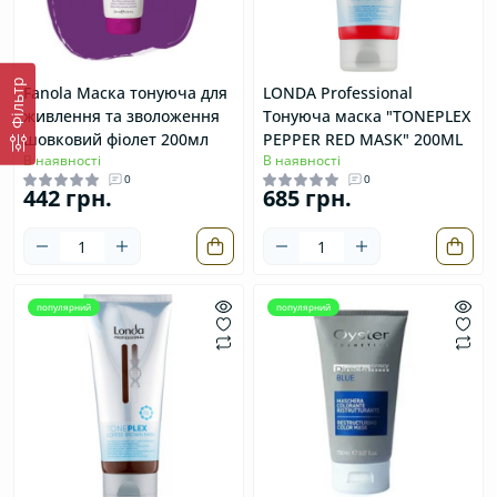
Фільтр
Fanola Маска тонуюча для
LONDA Professional
живлення та зволоження
Тонуюча маска "TONEPLEX
шовковий фіолет 200мл
PEPPER RED MASK" 200ML
В наявності
В наявності
0
0
442 грн.
685 грн.
популярний
популярний