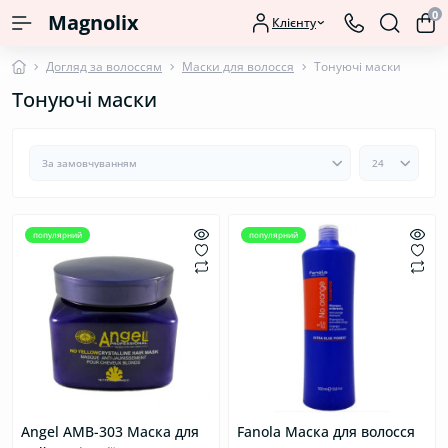
0
Magnolix
Клієнту
Догляд за волоссям
Маски для волосся
Тонуючі маски
Тонуючі маски
популярний
популярний
Angel AMB-303 Маска для
Fanola Маска для волосся