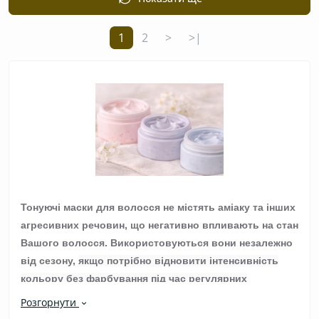
1
2
>
>|
Тонуючі маски для волосся не містять аміаку та інших
агресивних речовин, що негативно впливають на стан
Вашого волосся. Використовуються вони незалежно
від сезону,
якщо потрібно відновити інтенсивність
кольору без фарбування під час регулярних
доглядових процедур
.
Окрім тонування, Ви отримуєте
Розгорнути
додатковий догляд: відновлення, здоровий блиск,