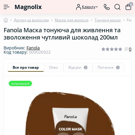
0
Magnolix
Клієнту
Догляд за волоссям
Маски для волосся
Тонуючі маски
Fano
Fanola Маска тонуюча для живлення та
зволоження чутливий шоколад 200мл
Виробник:
Fanola
0
Код товару:
000026922
Все про товар
Опис
Відгуки
Питання
0
0
популярний