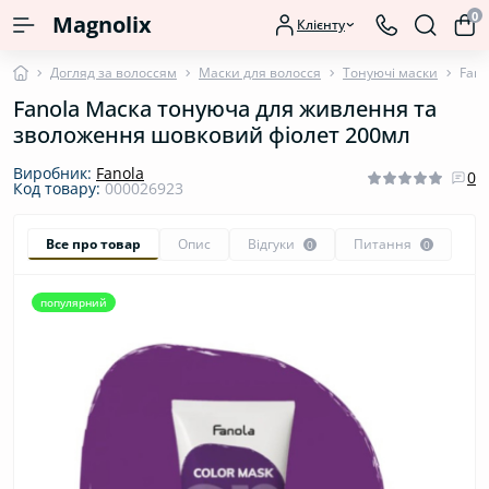
0
Magnolix
Клієнту
Догляд за волоссям
Маски для волосся
Тонуючі маски
Fano
Fanola Маска тонуюча для живлення та
зволоження шовковий фіолет 200мл
Виробник:
Fanola
0
Код товару:
000026923
Все про товар
Опис
Відгуки
Питання
0
0
популярний