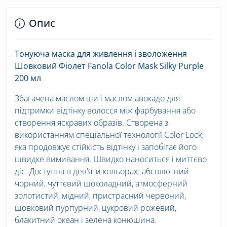
Опис
Тонуюча маска для живлення і зволоження
Шовковий Фіолет Fanola Color Mask Silky Purple
200 мл
Збагачена маслом ши і маслом авокадо для
підтримки відтінку волосся між фарбування або
створення яскравих образів. Створена з
використанням спеціальної технології Color Lock,
яка продовжує стійкість відтінку і запобігає його
швидке вимивання. Швидко наноситься і миттєво
діє. Доступна в дев'яти кольорах: абсолютний
чорний, чуттєвий шоколадний, атмосферний
золотистий, мідний, пристрасний червоний,
шовковий пурпурний, цукровий рожевий,
блакитний океан і зелена конюшина.