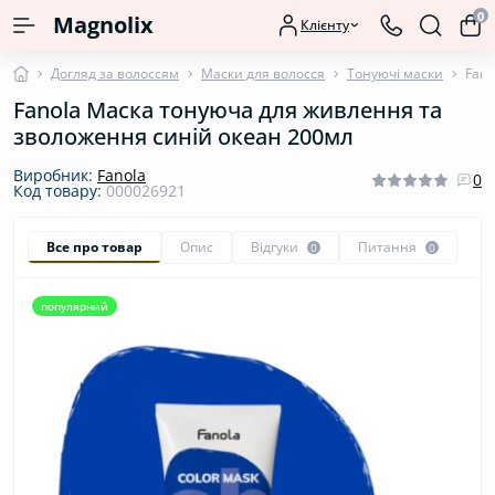
0
Magnolix
Клієнту
Догляд за волоссям
Маски для волосся
Тонуючі маски
Fano
Fanola Маска тонуюча для живлення та
зволоження синій океан 200мл
Виробник:
Fanola
0
Код товару:
000026921
Все про товар
Опис
Відгуки
Питання
0
0
популярний