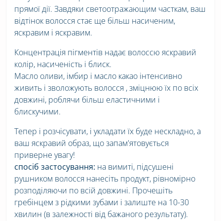
прямої дії. Завдяки светоотражающим часткам, ваш
відтінок волосся стає ще більш насиченим,
яскравим і яскравим.
Концентрація пігментів надає волоссю яскравий
колір, насиченість і блиск.
Масло оливи, імбир і масло какао інтенсивно
живить і зволожують волосся , зміцнюю їх по всіх
довжині, роблячи більш еластичними і
блискучими.
Тепер і розчісувати, і укладати їх буде нескладно, а
ваш яскравий образ, що запам'ятовується
приверне увагу!
спосіб застосування:
на вимиті, підсушені
рушником волосся нанесіть продукт, рівномірно
розподіляючи по всій довжині. Прочешіть
гребінцем з рідкими зубами і залиште на 10-30
хвилин (в залежності від бажаного результату).