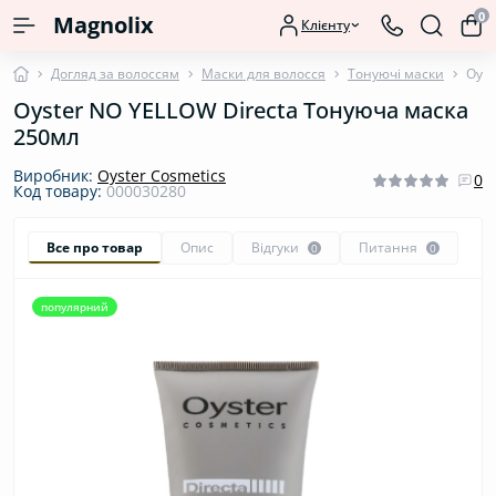
0
Magnolix
Клієнту
Догляд за волоссям
Маски для волосся
Тонуючі маски
Oyst
Oyster NO YELLOW Directa Тонуюча маска
250мл
Виробник:
Oyster Cosmetics
0
Код товару:
000030280
Все про товар
Опис
Відгуки
Питання
0
0
популярний