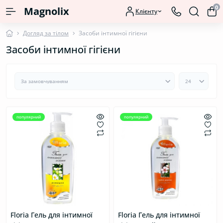
0
Magnolix
Клієнту
Догляд за тілом
Засоби інтимної гігієни
Засоби інтимної гігієни
популярний
популярний
Floria Гель для інтимної
Floria Гель для інтимної