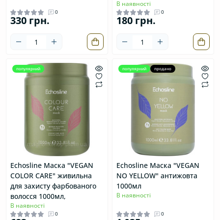
В наявності
0
0
330 грн.
180 грн.
популярний
популярний
продано
Echosline Маска "VEGAN
Echosline Маска "VEGAN
COLOR CARE" живильна
NO YELLOW" антижовта
для захисту фарбованого
1000мл
В наявності
волосся 1000мл,
В наявності
0
0