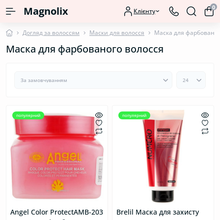
0
Magnolix
Клієнту
Догляд за волоссям
Маски для волосся
Маска для фарбованог
Маска для фарбованого волосся
популярний
популярний
Angel Color ProtectAMB-203
Brelil Маска для захисту