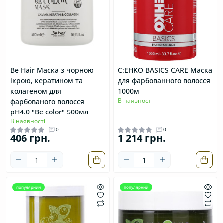
Be Hair Маска з чорною
C:EHKO BASICS CARE Маска
ікрою, кератином та
для фарбованного волосся
колагеном для
1000м
В наявності
фарбованого волосся
pH4.0 "Be color" 500мл
В наявності
0
0
406 грн.
1 214 грн.
популярний
популярний