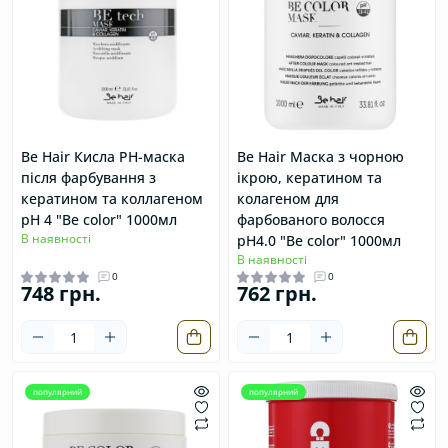
Be Hair Кисла РН-маска
Be Hair Маска з чорною
після фарбування з
ікрою, кератином та
кератином та коллагеном
колагеном для
pH 4 "Be color" 1000мл
фарбованого волосся
В наявності
pH4.0 "Be color" 1000мл
В наявності
0
0
748 грн.
762 грн.
популярний
популярний