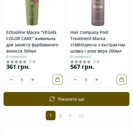
Echosline Маска "VEGAN
Hair Company Post
COLOR CARE" живильна
Treatment Маска
для захисту фарбованого
стабілізуюча з екстрактом
волосся 300мл
шовку і алое вера 200мл
В наявності
В наявності
0
0
361 грн.
567 грн.
Показати ще
1
2
>
>|