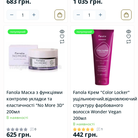
683 грн.
1 035 грн.
популярний
популярний
Fanola Маска з функціями
Fanola Крем "Color Locker"
контролю укладки та
ущільнюючий,відновлюючий
еластичності "No More 3D"
структуру фарбованого
200мл
волосся Wonder Vegan
В наявності
200мл
В наявності
0
1
625 грн.
442 грн.