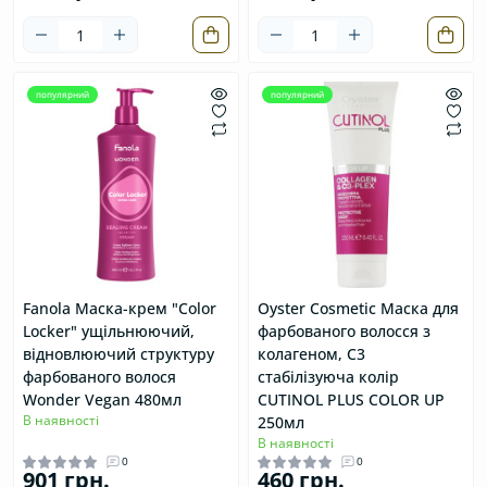
популярний
популярний
Fanola Маска-крем "Color
Oyster Cosmetic Маска для
Locker" ущільнюючий,
фарбованого волосся з
відновлюючий структуру
колагеном, C3
фарбованого волося
стабілізуюча колір
Wonder Vegan 480мл
CUTINOL PLUS COLOR UP
В наявності
250мл
В наявності
0
0
901 грн.
460 грн.