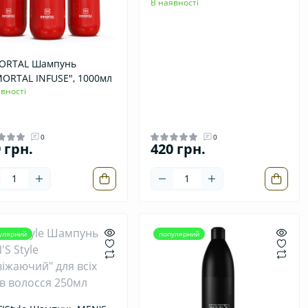
В наявності
ORTAL Шампунь
ORTAL INFUSE", 1000мл
вності
0
0
 грн.
420 грн.
улярний
популярний