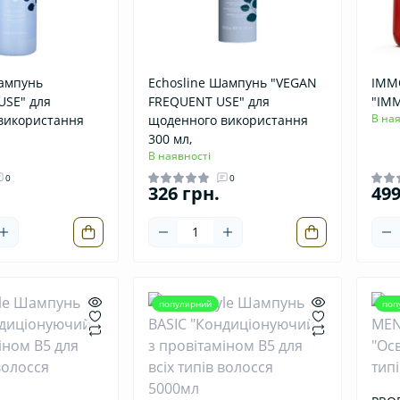
Шампунь
Echosline Шампунь "VEGAN
IMM
USE" для
FREQUENT USE" для
"IMM
В ная
використання
щоденного використання
300 мл,
В наявності
0
0
326 грн.
499
популярний
поп