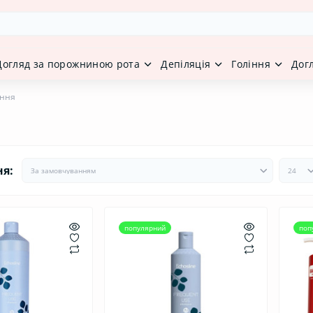
Догляд за порожниною рота
Депіляція
Гоління
Дог
ання
ня:
популярний
поп