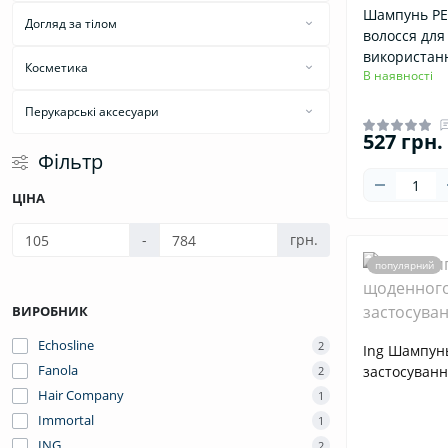
Зубні пасти
Шампунь РЕ
Догляд за тілом
волосся дл
Зубні щітки
Гелі для душу
використан
Косметика
В наявності
Дезодоранти
Фарбування брів та вій
Перукарські аксесуари
Засоби інтимної гігієни
527 грн.
Догляд за перукарським інструментом
Крем
Фільтр
Техніка перукарська
Мило
ЦІНА
Щітки та гребінці для волосся
Кускове
Туалетна вода
-
грн.
Рідке
популярний
ВИРОБНИК
Echosline
2
Ing Шампун
Fanola
застосуванн
2
Hair Company
1
Immortal
1
ING
2