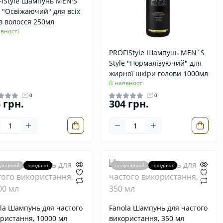
IStyle Шампунь MEN'S
e "Освіжаючий" для всіх
в волосся 250мл
вності
PROFIStyle Шампунь MEN`S
Style "Нормалізуючий" для
жирної шкіри голови 1000мл
В наявності
0
0
 грн.
304 грн.
улярний
продано
популярний
продано
la Шампунь для частого
Fanola Шампунь для частого
ристання, 10000 мл
використання, 350 мл