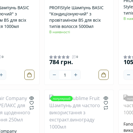
PROF
Styl
Шампунь BASIC
PROFIStyle Шампунь BASIC
типі
уючий" з
"Кондиціонуючий" з
В ная
м В5 для всіх
провітаміном В5 для всіх
ся 1000мл
типів волосся 5000мл
В наявності
0
0
784 грн.
105
популярний
поп
Fano
вико
 Company