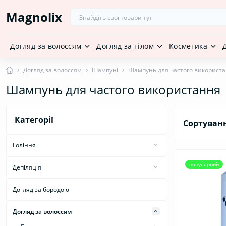
Magnolix
Догляд за волоссям
Догляд за тілом
Косметика
Догляд за волоссям
Шампуні
Шампунь для частого використ
Шампунь для частого використання
Категорії
Сортуван
Гоління
Засоби для гоління
популярний
Депіляція
Засоби після гоління
Засоби для депіляції
Догляд за бородою
Засоби після депіляції
Догляд за волоссям