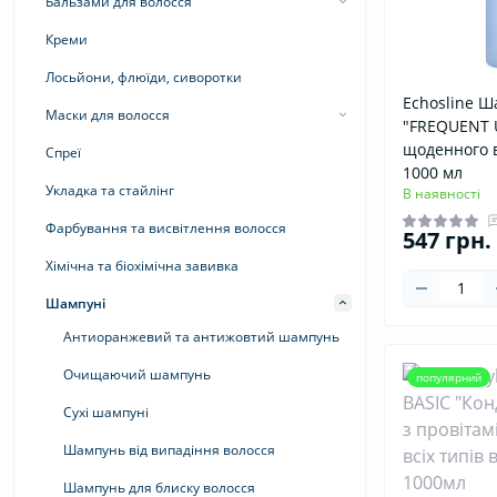
Бальзами для волосся
Бальзами для волосся
Креми
Кондиціонери
Лосьйони, флюїди, сиворотки
Echosline 
Маски для волосся
"FREQUENT 
Маска для блиску волосся
щоденного 
Спреї
1000 мл
Маска для кучерявого волосся
Укладка та стайлінг
В наявності
Маска для об`єму волосся
Фарбування та висвітлення волосся
547 грн.
Маска для сухого та пошкодженого волосся
Хімічна та біохімічна завивка
Маска для фарбованого волосся
Шампуні
Маска розгладжуюча для волосся
Антиоранжевий та антижовтий шампунь
Тонуючі маски
Очищаючий шампунь
популярний
Сухі шампуні
Шампунь від випадіння волосся
Шампунь для блиску волосся