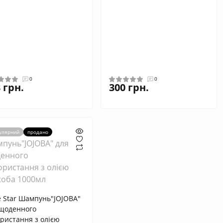
0
0
 грн.
300 грн.
улярний
продано
e Star Шампунь"JOJOBA"
 щоденного
ристання з олією