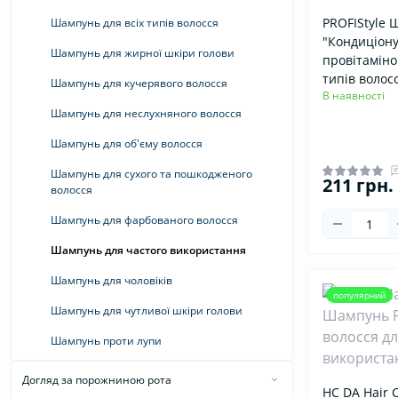
PROFIStyle 
Шампунь для всіх типів волосся
"Кондиціон
Шампунь для жирної шкіри голови
провітаміно
типів волос
Шампунь для кучерявого волосся
В наявності
Шампунь для неслухняного волосся
Шампунь для об'єму волосся
Шампунь для сухого та пошкодженого
211 грн.
волосся
Шампунь для фарбованого волосся
Шампунь для частого використання
Шампунь для чоловіків
популярний
Шампунь для чутливої шкіри голови
Шампунь проти лупи
Догляд за порожниною рота
HC DA Hair