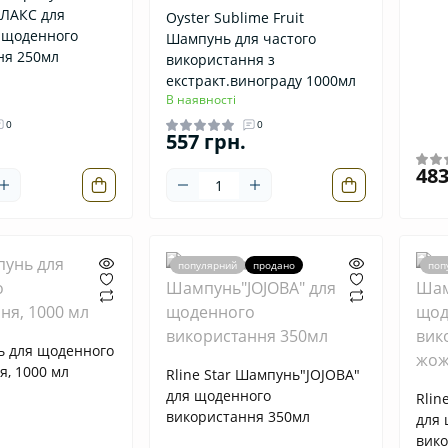
ЛАКС для
Oyster Sublime Fruit
я щоденного
Шампунь для частого
ня 250мл
використання з
екстракт.винограду 1000мл
В наявності
0
0
557 грн.
483
популярний
продано
поп
ь для щоденного
я, 1000 мл
Rline Star Шампунь"JOJOBA"
для щоденного
Rlin
використання 350мл
для
вико