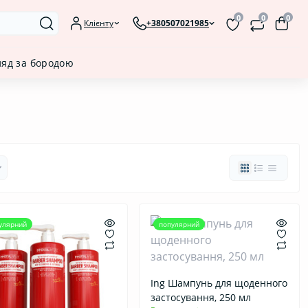
0
0
0
Клієнту
+380507021985
ляд за бородою
улярний
популярний
Ing Шампунь для щоденного
застосування, 250 мл