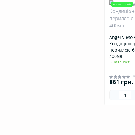
популярний
Angel Vieso 
Кондиціонер
периллою б
400мл
В наявності
861 грн.