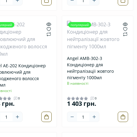
улярний
популярний
Angel AMB-302-3
Кондиціонер для
l AE-202 Кондиціонер
нейтралізації жовтого
новлюючий для
пігменту 1000мл
одженого волосся
В наявності
0мл
вності
0
0
 грн.
1 403 грн.