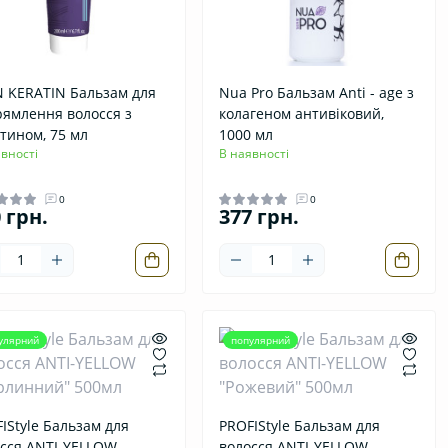
 KERATIN Бальзам для
Nua Pro Бальзам Anti - age з
ямлення волосся з
колагеном антивіковий,
тином, 75 мл
1000 мл
вності
В наявності
0
0
 грн.
377 грн.
улярний
популярний
IStyle Бальзам для
PROFIStyle Бальзам для
сся ANTI-YELLOW
волосся ANTI-YELLOW