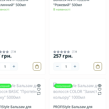
рлинний" 500мл
"Рожевий" 500мл
вності
В наявності
0
0
 грн.
257 грн.
улярний
популярний
IStyle Бальзам для
PROFIStyle Бальзам для