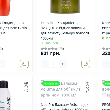
3 Кондиціонер
Echosline Кондиціонер
KEEN
 для всіх типів
"MAQUI 3" відновлюючий
випр
0мл
для захисту кольору волосся
кера
В ная
1000мл
В наявності
0
0
801 грн.
320
популярний
поп
Nua Pro Бальзам Volume для
PROF
об`єму з аргініном, 1000 мл
воло