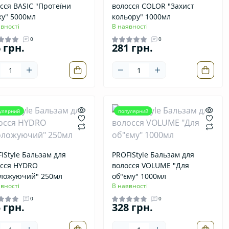
сся BASIC "Протеїни
волосся COLOR "Захист
у" 5000мл
кольору" 1000мл
вності
В наявності
0
0
 грн.
281 грн.
улярний
популярний
IStyle Бальзам для
PROFIStyle Бальзам для
осся HYDRO
волосся VOLUME "Для
оложуючий" 250мл
об"єму" 1000мл
вності
В наявності
0
0
 грн.
328 грн.