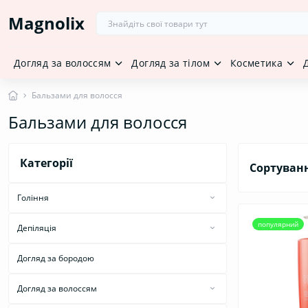
Magnolix
Догляд за волоссям
Догляд за тілом
Косметика
Бальзами для волосся
Бальзами для волосся
Категорії
Сортуван
Гоління
Засоби для гоління
популярний
Депіляція
Засоби після гоління
Засоби для депіляції
Догляд за бородою
Засоби після депіляції
Догляд за волоссям
Бальзами для волосся