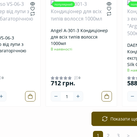
популярний
поп
Angel А-301-3 Кондиціонер
для всіх типів волосся
VS-06-3
1000мл
 від лупи з
DAEN
В наявності
агаторічною
Конд
екст
Silk
В ная
0
0
712 грн.
588
Показати щ
1
2
3
>