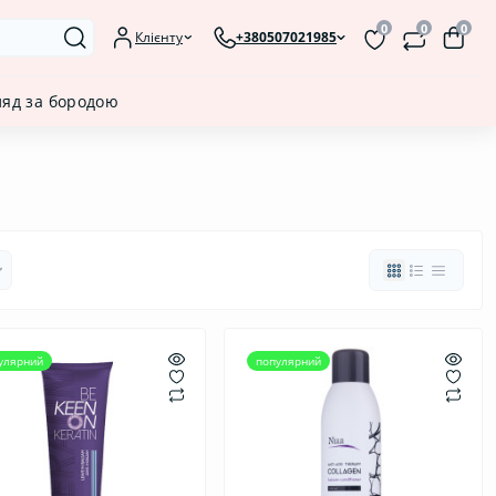
0
0
0
Клієнту
+380507021985
ляд за бородою
улярний
популярний