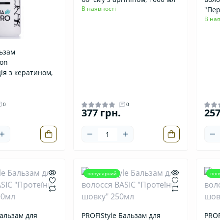
В наявності
"Пе
В ная
льзам
ion
ія з кератином,
0
0
377 грн.
257
популярний
поп
Бальзам для
PROFIStyle Бальзам для
PROF