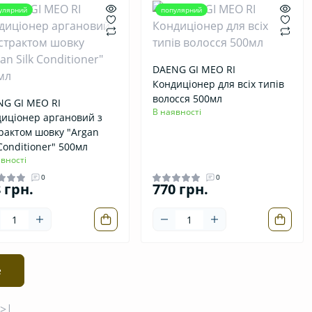
улярний
популярний
DAENG GI MEO RI
Кондиціонер для всіх типів
волосся 500мл
G GI MEO RI
В наявності
иціонер аргановий з
рактом шовку "Argan
 Conditioner" 500мл
вності
0
0
 грн.
770 грн.
е
>|