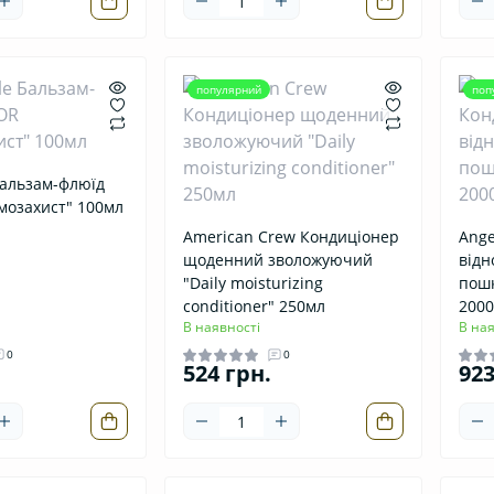
популярний
поп
Бальзам-флюїд
мозахист" 100мл
American Crew Кондиціонер
Ange
щоденний зволожуючий
від
"Daily moisturizing
пошк
conditioner" 250мл
200
В наявності
В ная
0
0
524 грн.
923