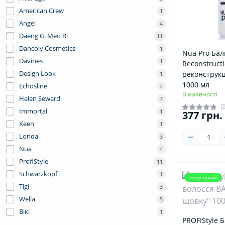
Шампунь для всіх типів волосся
American Crew
1
Angel
4
Шампунь для жирної шкіри голови
Daeng Gi Meo Ri
11
Шампунь для кучерявого волосся
Dancoly Cosmetics
1
Nua Pro Ба
Шампунь для неслухняного волосся
Davines
1
Reconstruct
Design Look
реконструкц
1
Шампунь для об'єму волосся
1000 мл
Echosline
4
Шампунь для сухого та пошкодженого
В наявності
Helen Seward
7
волосся
Immortal
1
377 грн.
Шампунь для фарбованого волосся
Keen
1
Londa
3
Шампунь для частого використання
Nua
4
Шампунь для чоловіків
ProfiStyle
11
Шампунь для чутливої шкіри голови
Schwarzkopf
1
популярний
Tigi
3
Шампунь проти лупи
Wella
5
Вікі
1
PROFIStyle 