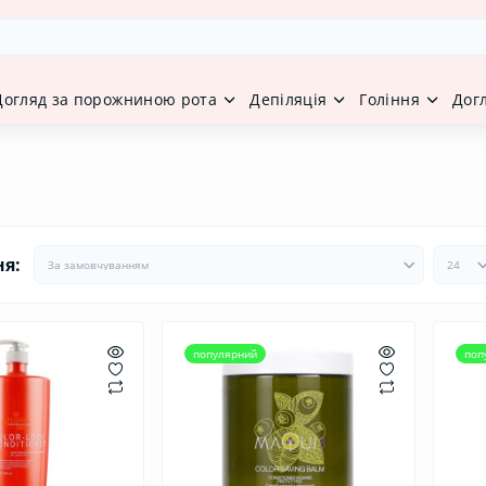
Догляд за порожниною рота
Депіляція
Гоління
Дог
ня:
популярний
поп