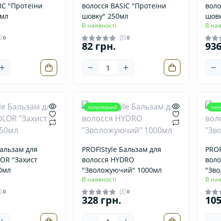
IC "Протеїни
волосся BASIC "Протеїни
воло
0мл
шовку" 250мл
шовк
В наявності
В ная
0
0
82 грн.
936
популярний
поп
Бальзам для
PROFIStyle Бальзам для
PROF
OR "Захист
волосся HYDRO
вол
0мл
"Зволожуючий" 1000мл
"Зв
В наявності
В ная
0
0
328 грн.
105